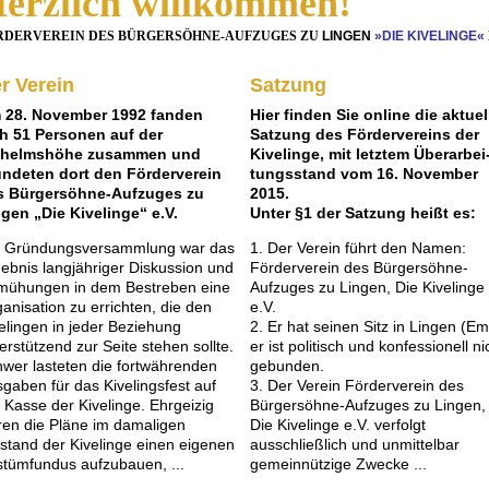
erzlich willkommen!
RDERVEREIN DES BÜRGERSÖHNE-AUFZUGES ZU
LINGEN
»DIE KIVELINGE
«
r Verein
Satzung
 28. November 1992 fanden
Hier finden Sie online die aktuel
ch 51 Personen auf der
Satzung des Fördervereins der
lhelmshöhe zusammen und
Kivelinge, mit letztem Überarbei
ündeten dort den Förderverein
tungsstand vom 16. November
s Bürgersöhne-Aufzuges zu
2015.
gen „Die Kivelinge“ e.V.
Unter §1 der Satzung heißt es:
e Gründungs­versammlung war das
1. Der Verein führt den Namen:
ebnis langjähriger Diskussion und
Förderverein des Bürgersöhne-
mühungen in dem Bestreben eine
Aufzuges zu Lingen, Die Kivelinge
anisation zu errichten, die den
e.V.
elingen in jeder Beziehung
2. Er hat seinen Sitz in Lingen (Em
erstützend zur Seite stehen sollte.
er ist politisch und konfessionell ni
wer lasteten die fortwährenden
gebunden.
gaben für das Kivelingsfest auf
3. Der Verein Förderverein des
 Kasse der Kivelinge. Ehrgeizig
Bürgersöhne-Aufzuges zu Lingen,
en die Pläne im damaligen
Die Kivelinge e.V. verfolgt
stand der Kivelinge einen eigenen
ausschließlich und unmittelbar
tümfundus aufzubauen, ...
gemeinnützige Zwecke ...