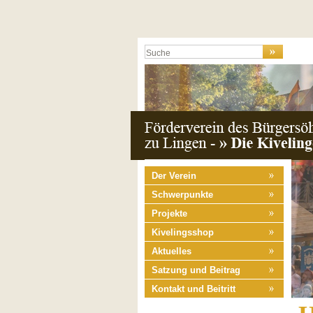
Der Verein
Schwerpunkte
Projekte
Kivelingsshop
Aktuelles
Satzung und Beitrag
Kontakt und Beitritt