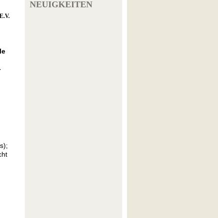
NEUIGKEITEN
E.V.
le
­
s);
cht