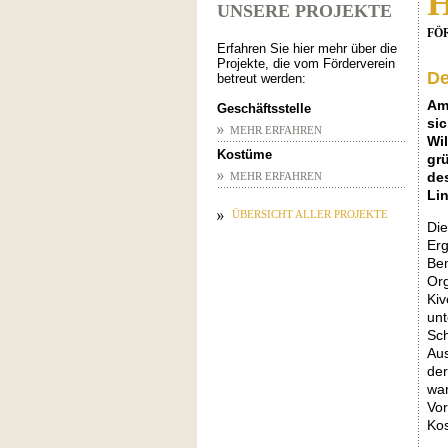
H
UNSERE PROJEKTE
FÖ
Erfahren Sie hier mehr über die
Projekte, die vom Förderverein
De
betreut werden:
Am
Geschäftsstelle
si
MEHR ERFAHREN
Wi
Kostüme
gr
de
MEHR ERFAHREN
Lin
ÜBERSICHT ALLER PROJEKTE
Di
Erg
Be
Org
Kiv
unt
Sch
Aus
der
war
Vor
Kos