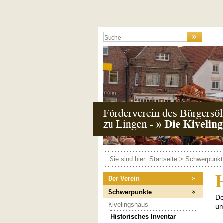
Sie sind hier:
Startseite
>
Schwerpunkt
H
Der Verein
Schwerpunkte
De
Kivelingshaus
um
Historisches Inventar