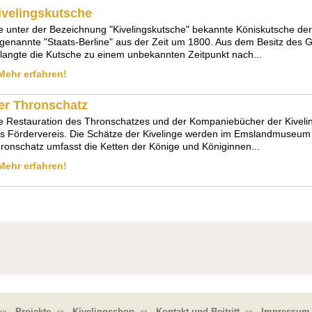
ivelingskutsche
e unter der Bezeichnung "Kivelingskutsche" bekannte Köniskutsche der 
genannte "Staats-Berline" aus der Zeit um 1800. Aus dem Besitz des
langte die Kutsche zu einem unbekannten Zeitpunkt nach...
Mehr erfahren!
er Thronschatz
e Restauration des Thronschatzes und der Kompaniebücher der Kiveli
s Fördervereis. Die Schätze der Kivelinge werden im Emslandmuseum
ronschatz umfasst die Ketten der Könige und Königinnen...
Mehr erfahren!
Projekte
Kivelingsshop
Kontakt und Beitritt
Impressum