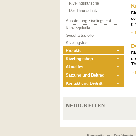
Kivelingskutsche
K
Der Thronschatz
Di
so
Ausstattung Kivelingsfest
ge
Kivelingshalle
» 
Geschäftsstelle
Kivelingsfest
D
Projekte
Di
de
Kivelingsshop
Th
Aktuelles
» 
Satzung und Beitrag
Kontakt und Beitritt
NEUIGKEITEN
Startseite
Der Verein